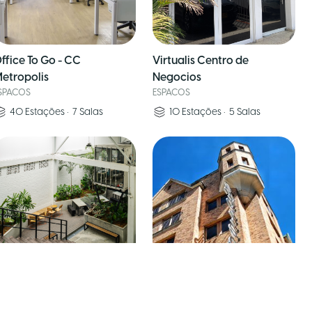
ffice To Go - CC
Virtualis Centro de
etropolis
Negocios
SPACOS
ESPACOS
40
Estações
•
7
Salas
10
Estações
•
5
Salas
oi Coworking
Emprendu
SPACOS
ESPACOS