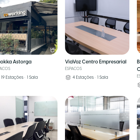
okka Astorga
ViaVoz Centro Empresarial
B
PACOS
ESPACOS
C
E
19
Estações
•
1
Sala
4
Estações
•
1
Sala