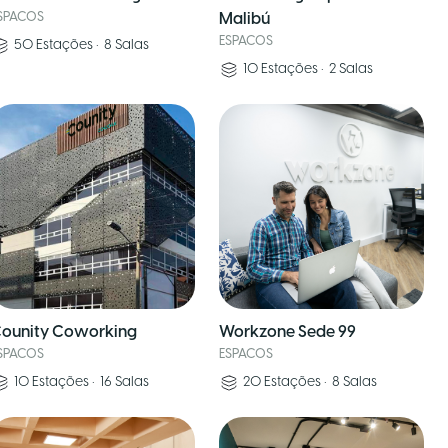
SPACOS
Malibú
ESPACOS
50
Estações
•
8
Salas
10
Estações
•
2
Salas
ounity Coworking
Workzone Sede 99
SPACOS
ESPACOS
10
Estações
•
16
Salas
20
Estações
•
8
Salas