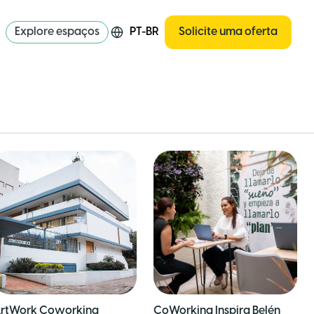
Explore espaços
PT-BR
Solicite uma oferta
rtWork Coworking
CoWorking Inspira Belén