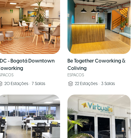
DC - Bogotá Downtown
Be Together Coworking &
oworking
Coliving
SPACOS
ESPACOS
20
Estações
•
7
Salas
22
Estações
•
3
Salas