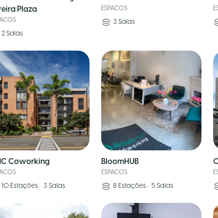
reira Plaza
ESPACOS
E
PACOS
3
Salas
2
Salas
C Coworking
BloomHUB
C
PACOS
ESPACOS
E
10
Estações
•
3
Salas
8
Estações
•
5
Salas