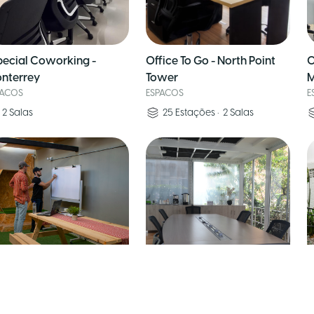
pecial Coworking -
Office To Go - North Point
O
nterrey
Tower
M
PACOS
ESPACOS
E
2
Salas
25
Estações
•
2
Salas
mellando Home +
ofiMÍO
N
ESPACOS
E