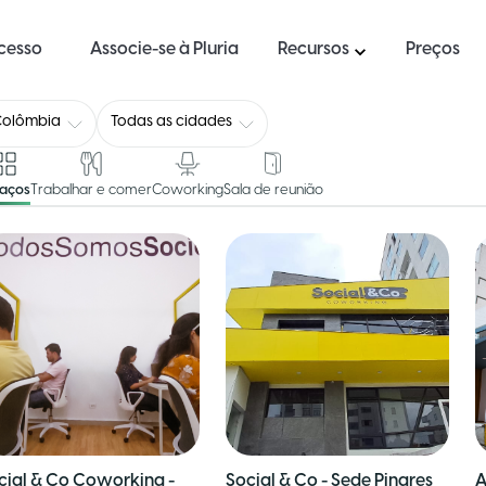
ucesso
Associe-se à Pluria
Recursos
Preços
Colômbia
Todas as cidades
paços
Trabalhar e comer
Coworking
Sala de reunião
cial & Co Coworking -
Social & Co - Sede Pinares
A