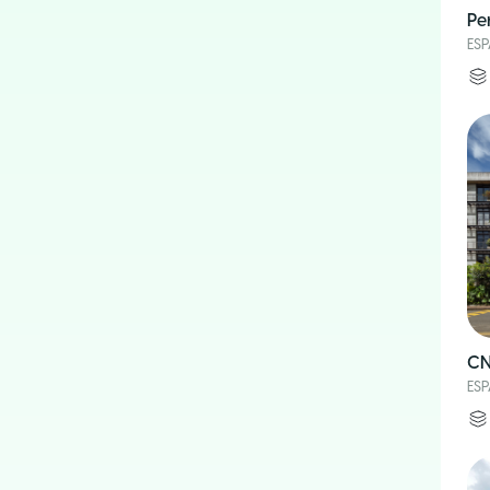
Pe
ES
CN
ES