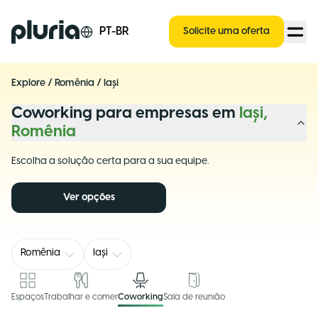
Logo Pluria
PT-BR
Solicite uma oferta
Explore
/
Romênia
/
Iași
Coworking para empresas em
Iași,
Romênia
Escolha a solução certa para a sua equipe.
Ver opções
Romênia
Iași
Espaços
Trabalhar e comer
Coworking
Sala de reunião