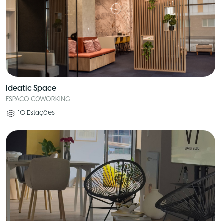
Ideatic Space
ESPACO COWORKING
10
Estações