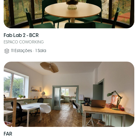
Fab Lab 2 - BCR
ESPACO COWORKING
11
Estações
•
1
Sala
FAR