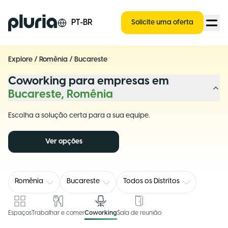
Logo Pluria
PT-BR
Solicite uma oferta
Explore
/
Romênia
/
Bucareste
Coworking para empresas em
Bucareste, Romênia
Escolha a solução certa para a sua equipe.
Ver opções
Romênia
Bucareste
Todos os Distritos
Espaços
Trabalhar e comer
Coworking
Sala de reunião