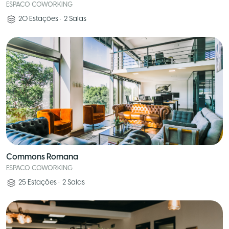
ESPACO COWORKING
20
Estações
•
2
Salas
Commons Romana
ESPACO COWORKING
25
Estações
•
2
Salas