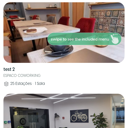
test 2
ESPACO COWORKING
25
Estações
•
1
Sala