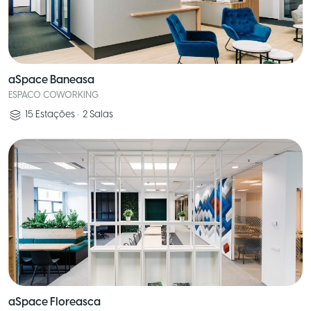
aSpace Baneasa
ESPACO COWORKING
15
Estações
•
2
Salas
aSpace Floreasca