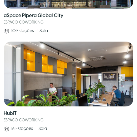
aSpace Pipera Global City
ESPACO COWORKING
10
Estações
•
1
Sala
HubIT
ESPACO COWORKING
16
Estações
•
1
Sala