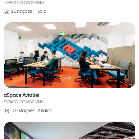
ESPACO COWORKING
2
Estações
•
1
Sala
aSpace Aviatiei
ESPACO COWORKING
10
Estações
•
2
Salas