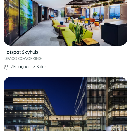
Hotspot Skyhub
ESPACO COWORKING
2
Estações
•
8
Salas