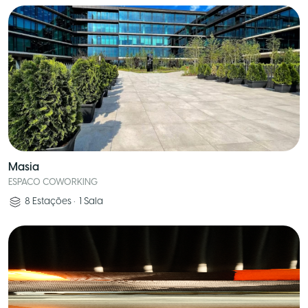
Masia
ESPACO COWORKING
8
Estações
•
1
Sala