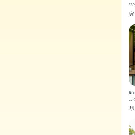
ES
Ra
ES