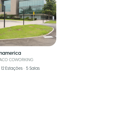
namerica
PACO COWORKING
12
Estações
•
5
Salas