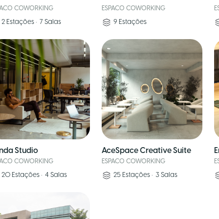
PACO COWORKING
ESPACO COWORKING
E
2
Estações
•
7
Salas
9
Estações
nda Studio
AceSpace Creative Suite
E
PACO COWORKING
ESPACO COWORKING
E
20
Estações
•
4
Salas
25
Estações
•
3
Salas