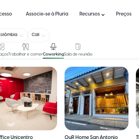
ucesso
Associe-se à Pluria
Recursos
Preços
Colômbia
Cali
aços
Trabalhar e comer
Coworking
Sala de reunião
ffice Unicentro
OuR Home San Antonio
T