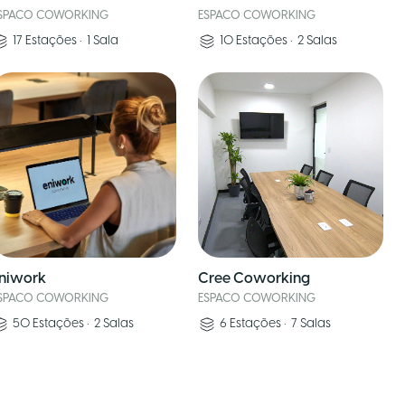
SPACO COWORKING
ESPACO COWORKING
17
Estações
•
1
Sala
10
Estações
•
2
Salas
niwork
Cree Coworking
SPACO COWORKING
ESPACO COWORKING
50
Estações
•
2
Salas
6
Estações
•
7
Salas