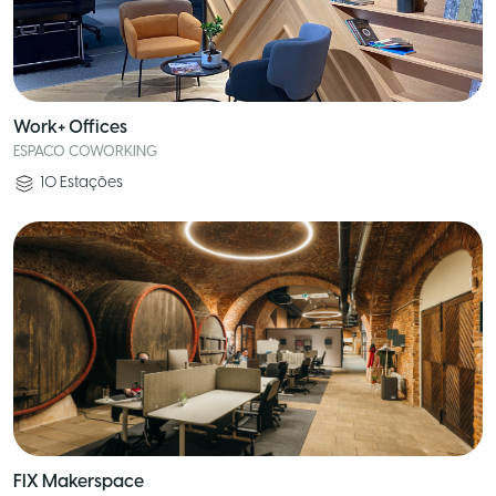
Work+ Offices
ESPACO COWORKING
10
Estações
FIX Makerspace