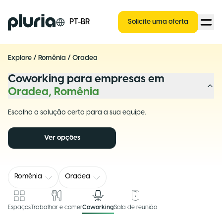
Logo Pluria
PT-BR
Solicite uma oferta
Explore
/
Romênia
/
Oradea
Coworking para empresas em
Oradea, Romênia
Escolha a solução certa para a sua equipe.
Ver opções
Romênia
Oradea
Espaços
Trabalhar e comer
Coworking
Sala de reunião