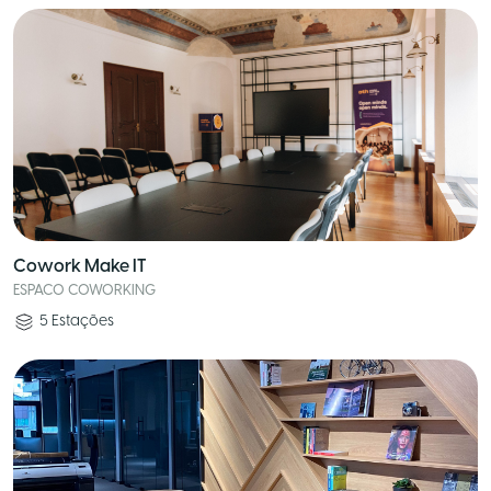
Cowork Make IT
ESPACO COWORKING
5
Estações