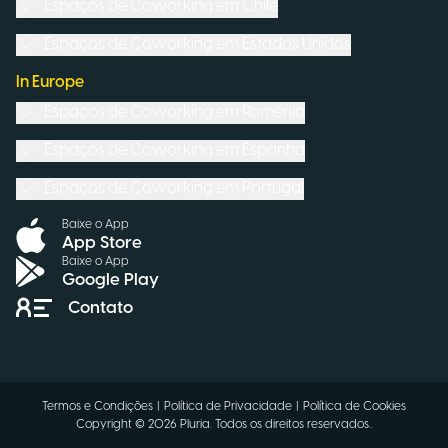
Espaços de Coworking em
Chile
Espaços de Coworking em
Estados Unidos
In Europe
Espaços de Coworking em
Romênia
Espaços de Coworking em
Espanha
Espaços de Coworking em
Portugal
Baixe o App
App Store
Baixe o App
Google Play
Contato
Termos e Condições
|
Política de Privacidade
|
Política de Cookies
Copyright ©
2026
Pluria.
Todos os direitos reservados.
.