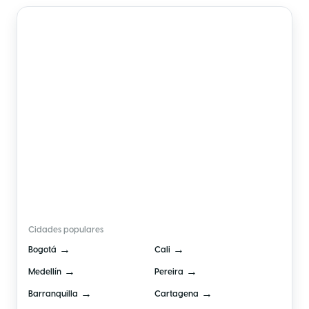
🇨🇴
Colômbia
Cidades populares
→
→
Bogotá
Cali
→
→
Medellín
Pereira
→
→
Barranquilla
Cartagena