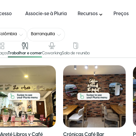
ucesso
Associe-se à Pluria
Recursos
Preços
Colômbia
Barranquilla
aços
Trabalhar e comer
Coworking
Sala de reunião
 Areté Libros y Café
Crónicas Café Bar
P