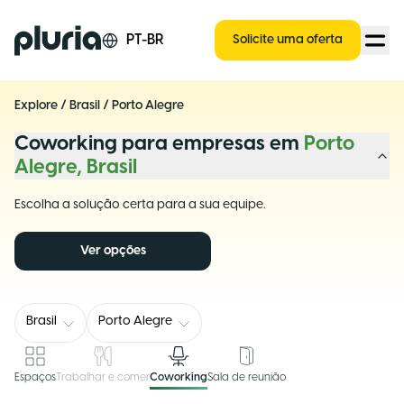
Logo Pluria
PT-BR
Solicite uma oferta
Explore
/
Brasil
/
Porto Alegre
Coworking para empresas em
Porto
Alegre, Brasil
Escolha a solução certa para a sua equipe.
Ver opções
Brasil
Porto Alegre
Espaços
Trabalhar e comer
Coworking
Sala de reunião