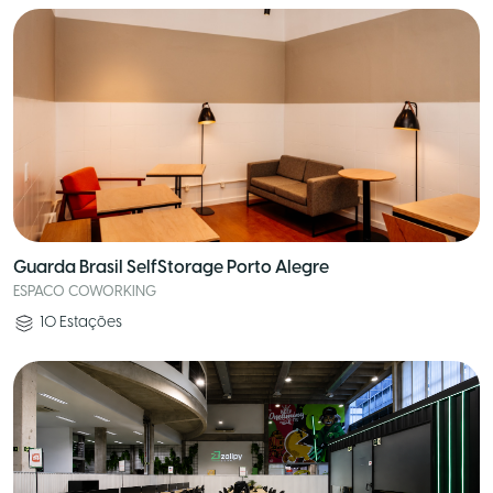
Guarda Brasil SelfStorage Porto Alegre
ESPACO COWORKING
10
Estações