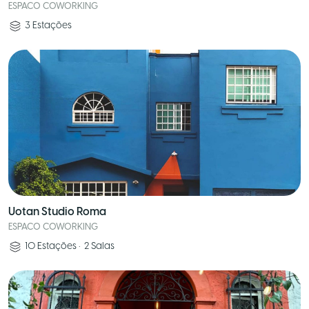
ESPACO COWORKING
3
Estações
Uotan Studio Roma
ESPACO COWORKING
10
Estações
•
2
Salas