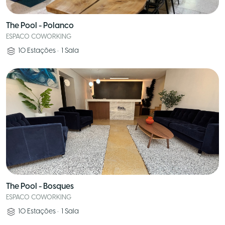
The Pool - Polanco
ESPACO COWORKING
10
Estações
•
1
Sala
The Pool - Bosques
ESPACO COWORKING
10
Estações
•
1
Sala