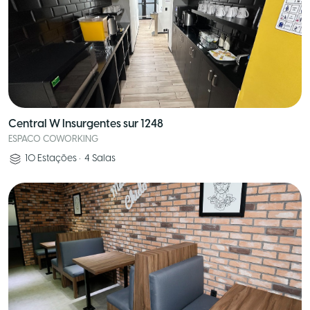
Central W Insurgentes sur 1248
ESPACO COWORKING
10
Estações
•
4
Salas