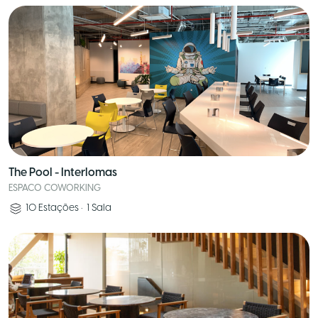
The Pool - Interlomas
ESPACO COWORKING
10
Estações
•
1
Sala