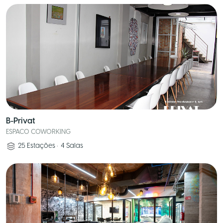
B-Privat
ESPACO COWORKING
25
Estações
•
4
Salas