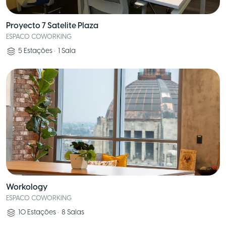
Proyecto 7 Satelite Plaza
ESPACO COWORKING
5
Estações
•
1
Sala
Workology
ESPACO COWORKING
10
Estações
•
8
Salas