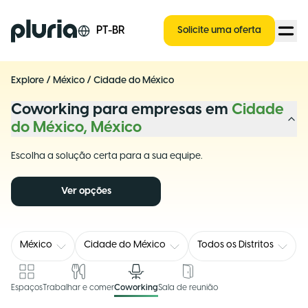
Logo Pluria
PT-BR
Solicite uma oferta
Explore
/
México
/
Cidade do México
Coworking para empresas em
Cidade
do México, México
Escolha a solução certa para a sua equipe.
Ver opções
México
Cidade do México
Todos os Distritos
Espaços
Trabalhar e comer
Coworking
Sala de reunião