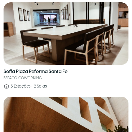
Soffa Plaza Reforma Santa Fe
ESPACO COWORKING
5
Estações
•
2
Salas