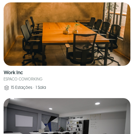
Work Inc
ESPACO COWORKING
15
Estações
•
1
Sala