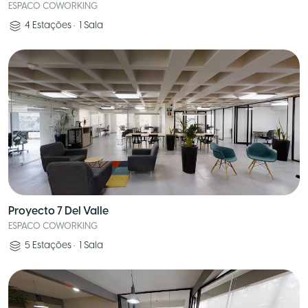
ESPACO COWORKING
4
Estações
•
1
Sala
Proyecto 7 Del Valle
ESPACO COWORKING
5
Estações
•
1
Sala