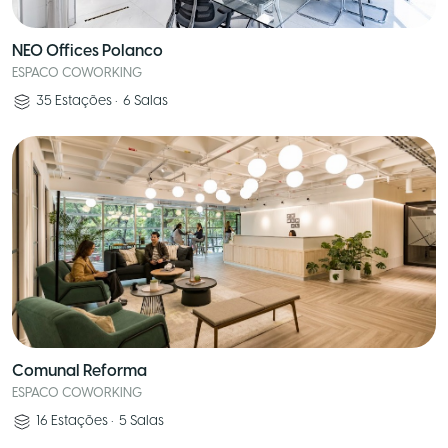
NEO Offices Polanco
ESPACO COWORKING
35
Estações
•
6
Salas
Comunal Reforma
ESPACO COWORKING
16
Estações
•
5
Salas