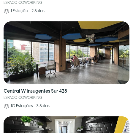
ESPACO COWORKING
1
Estação
•
2
Salas
Central W Insugentes Sur 428
ESPACO COWORKING
10
Estações
•
3
Salas