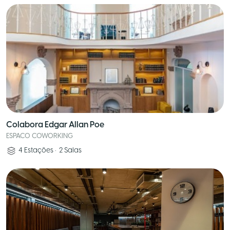
Colabora Edgar Allan Poe
ESPACO COWORKING
4
Estações
•
2
Salas