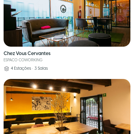
Chez Vous Cervantes
ESPACO COWORKING
4
Estações
•
3
Salas