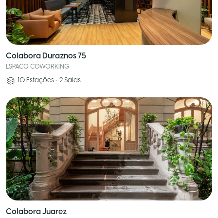
Colabora Duraznos 75
ESPACO COWORKING
10
Estações
•
2
Salas
Colabora Juarez