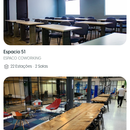
Espacio 51
ESPACO COWORKING
22
Estações
•
2
Salas