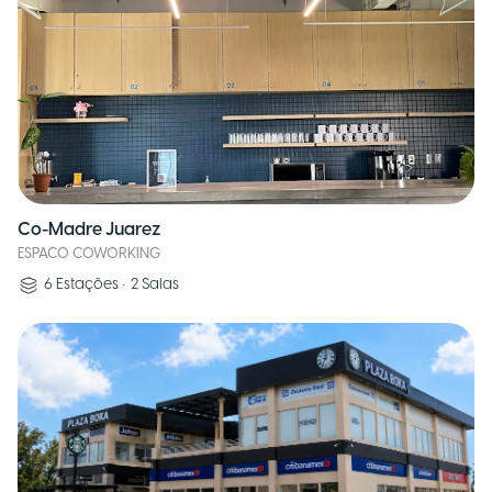
Co-Madre Juarez
ESPACO COWORKING
6
Estações
•
2
Salas