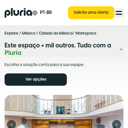
Logo Pluria
PT-BR
Solicite uma oferta
Explore
/
México
/
Cidade do México
/ Workspace
Este espaço + mil outros. Tudo com a
Pluria
Escolha a solução certa para a sua equipe.
Ver opções
Previous slide
Next s