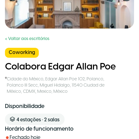
< Voltar aos escritórios
Coworking
Colabora Edgar Allan Poe
Cidade do México
,
Edgar Allan Poe 102, Polanco,
Polanco III Secc, Miguel Hidalgo, 11540 Ciudad de
México, CDMX, Mexico
,
México
Disponibilidade
4
estações
•
2
salas
Horário de funcionamento
Fechado hoje