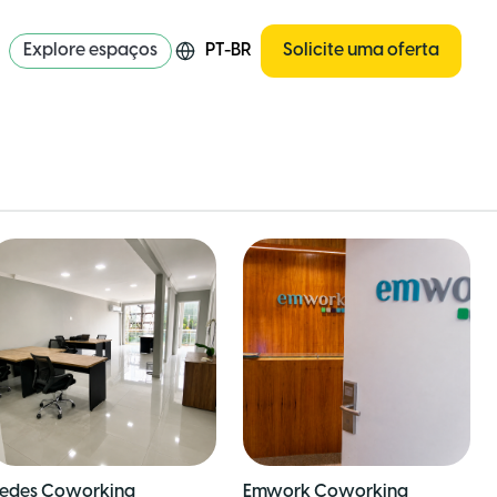
Explore espaços
PT-BR
Solicite uma oferta
edes Coworking
Emwork Coworking