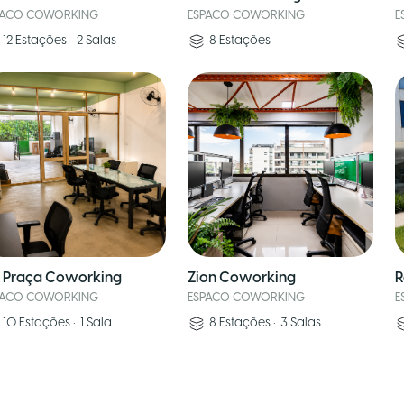
PACO COWORKING
ESPACO COWORKING
E
12
Estações
•
2
Salas
8
Estações
 Praça Coworking
Zion Coworking
R
PACO COWORKING
ESPACO COWORKING
E
10
Estações
•
1
Sala
8
Estações
•
3
Salas