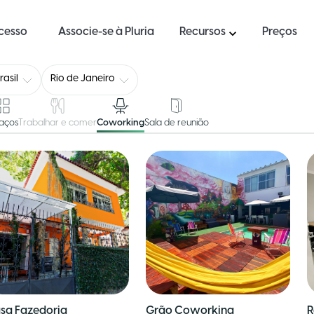
ucesso
Associe-se à Pluria
Recursos
Preços
rasil
Rio de Janeiro
aços
Trabalhar e comer
Coworking
Sala de reunião
sa Fazedoria
Grão Coworking
R