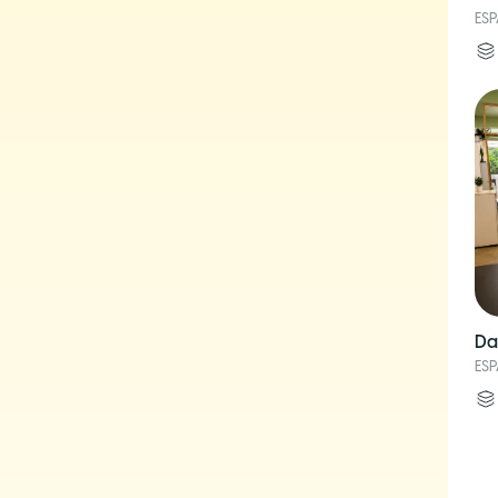
ES
Da
ES