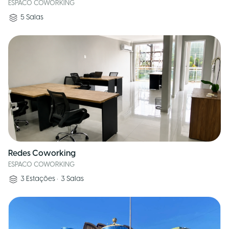
ESPACO COWORKING
5
Salas
Redes Coworking
ESPACO COWORKING
3
Estações
•
3
Salas