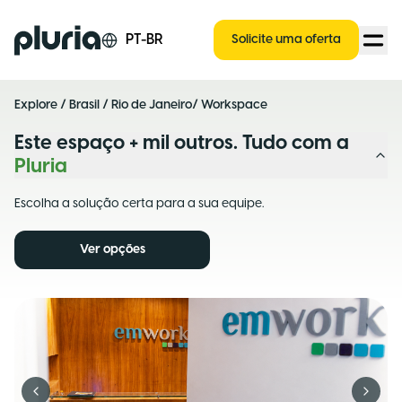
Logo Pluria
PT-BR
Solicite uma oferta
Explore
/
Brasil
/
Rio de Janeiro
/ Workspace
Este espaço + mil outros. Tudo com a
Pluria
Escolha a solução certa para a sua equipe.
Ver opções
Previous slide
Next s