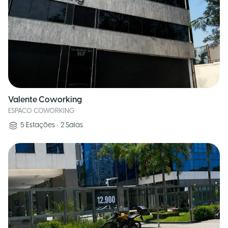
Valente Coworking
ESPACO COWORKING
5
Estações
•
2
Salas