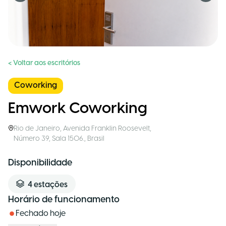
< Voltar aos escritórios
Coworking
Emwork Coworking
Rio de Janeiro
,
Avenida Franklin Roosevelt,
Número 39, Sala 1506.
,
Brasil
Disponibilidade
4
estações
Horário de funcionamento
Fechado hoje