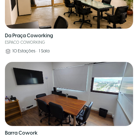
Da Praça Coworking
ESPACO COWORKING
10
Estações
•
1
Sala
Barra Cowork