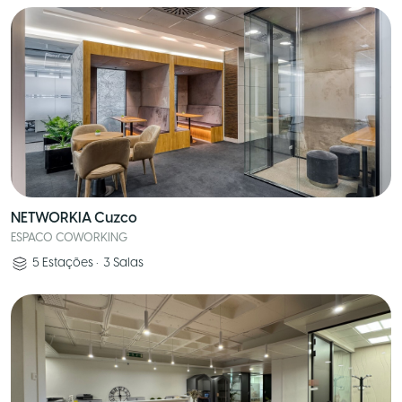
NETWORKIA Cuzco
ESPACO COWORKING
5
Estações
•
3
Salas