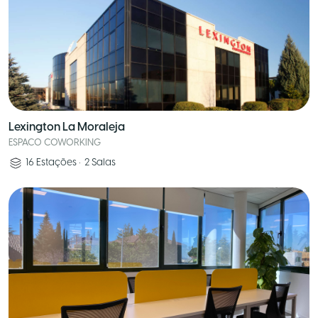
Lexington La Moraleja
ESPACO COWORKING
16
Estações
•
2
Salas