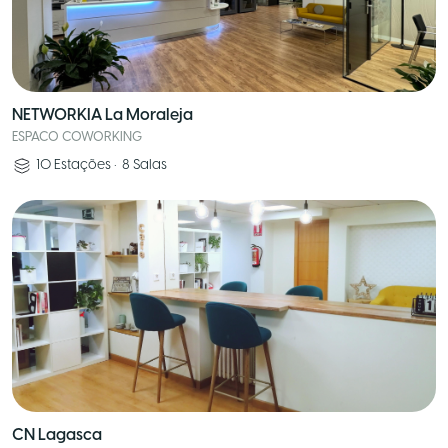
NETWORKIA La Moraleja
ESPACO COWORKING
10
Estações
•
8
Salas
CN Lagasca