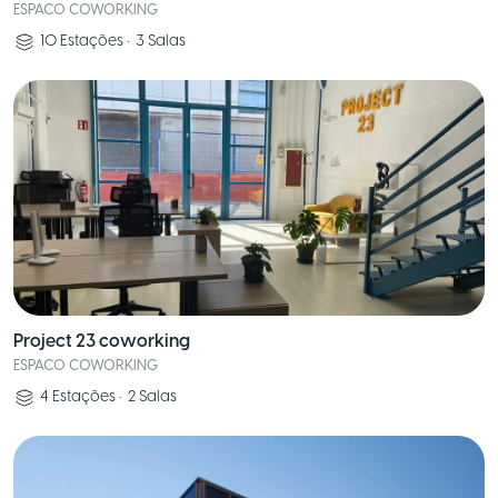
ESPACO COWORKING
10
Estações
•
3
Salas
Project 23 coworking
ESPACO COWORKING
4
Estações
•
2
Salas