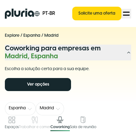
Logo Pluria
PT-BR
Solicite uma oferta
Explore
/
Espanha
/
Madrid
Coworking para empresas em
Madrid, Espanha
Escolha a solução certa para a sua equipe.
Ver opções
Espanha
Madrid
Espaços
Trabalhar e comer
Coworking
Sala de reunião