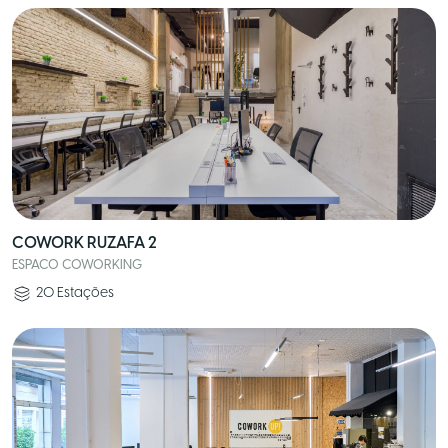
COWORK RUZAFA 2
ESPACO COWORKING
20
Estações