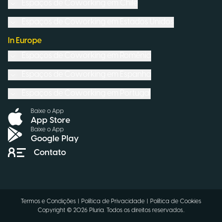
Espaços de Coworking em
Chile
Espaços de Coworking em
Estados Unidos
In Europe
Espaços de Coworking em
Romênia
Espaços de Coworking em
Espanha
Espaços de Coworking em
Portugal
Baixe o App
App Store
Baixe o App
Google Play
Contato
Termos e Condições
|
Política de Privacidade
|
Política de Cookies
Copyright ©
2026
Pluria.
Todos os direitos reservados.
.