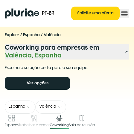
Logo Pluria
PT-BR
Solicite uma oferta
Explore
/
Espanha
/
Valência
Coworking para empresas em
Valência, Espanha
Escolha a solução certa para a sua equipe.
Ver opções
Espanha
Valência
Espaços
Trabalhar e comer
Coworking
Sala de reunião