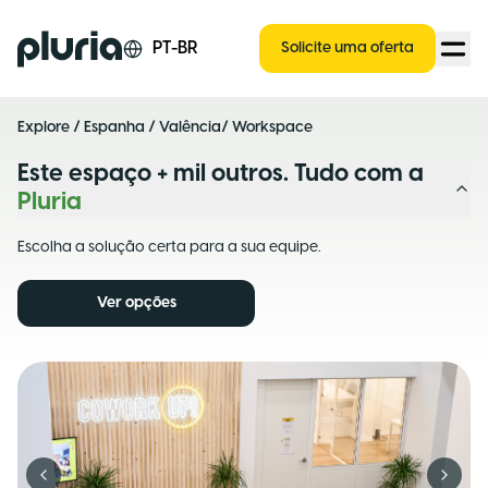
Logo Pluria
PT-BR
Solicite uma oferta
Explore
/
Espanha
/
Valência
/ Workspace
Este espaço + mil outros. Tudo com a
Pluria
Escolha a solução certa para a sua equipe.
Ver opções
Previous slide
Next s