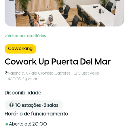
< Voltar aos escritórios
Coworking
Cowork Up Puerta Del Mar
Valência
,
C/ del Cronista Carreres, 10, Ciutat Vella,
46003
,
Espanha
Disponibilidade
10
estações
•
2
salas
Horário de funcionamento
Aberto até
20:00