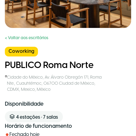
< Voltar aos escritórios
Coworking
PUBLICO Roma Norte
Cidade do México
,
Av. Álvaro Obregón 171, Roma
Nte., Cuauhtémoc, 06700 Ciudad de México,
CDMX, Mexico
,
México
Disponibilidade
4
estações
•
7
salas
Horário de funcionamento
Fechado hoje