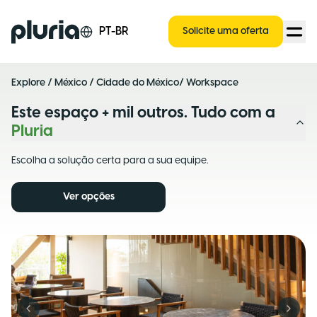
Logo Pluria
PT-BR
Solicite uma oferta
Explore
/
México
/
Cidade do México
/ Workspace
Este espaço + mil outros. Tudo com a
Pluria
Escolha a solução certa para a sua equipe.
Ver opções
Previous slide
Next s