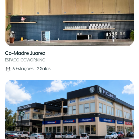
Co-Madre Juarez
ESPACO COWORKING
6
Estações
•
2
Salas