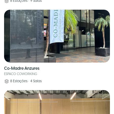
8
Estações
•
9
Salas
Co-Madre Anzures
ESPACO COWORKING
8
Estações
•
4
Salas