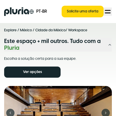
Logo Pluria
PT-BR
Solicite uma oferta
Explore
/
México
/
Cidade do México
/ Workspace
Este espaço + mil outros. Tudo com a
Pluria
Escolha a solução certa para a sua equipe.
Ver opções
Previous slide
Next s