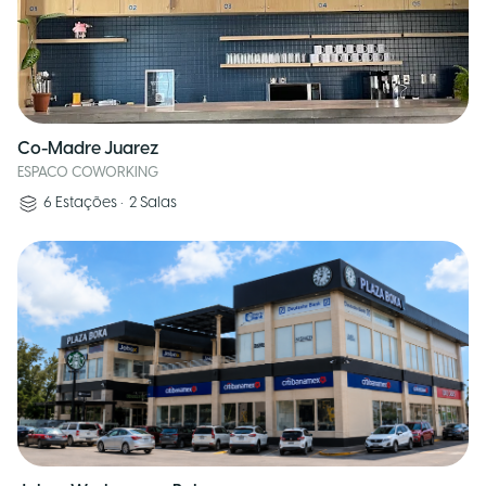
Co-Madre Juarez
ESPACO COWORKING
6
Estações
•
2
Salas