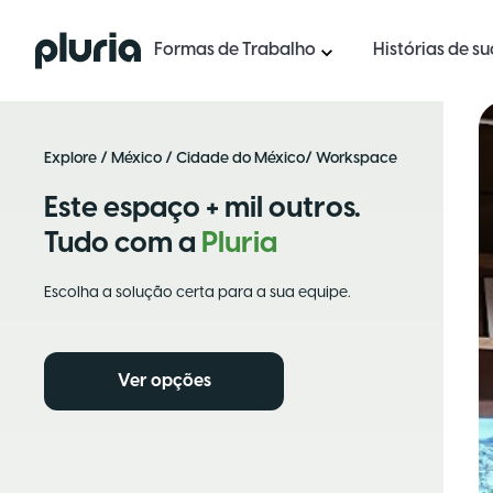
Logo Pluria
Formas de Trabalho
Histórias de s
Explore
/
México
/
Cidade do México
/ Workspace
Este espaço + mil outros.
Tudo com a
Pluria
Escolha a solução certa para a sua equipe.
Ver opções