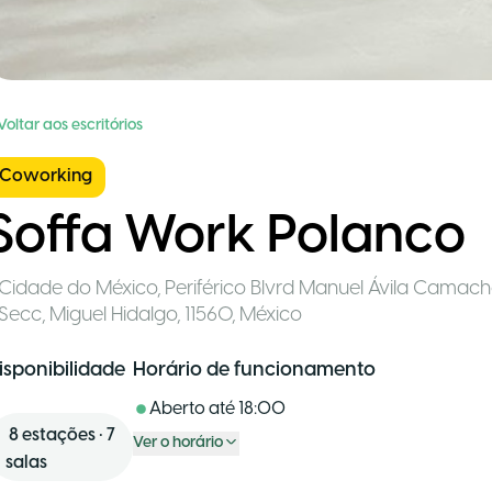
Voltar aos escritórios
Coworking
Soffa Work Polanco
Cidade do México
,
Periférico Blvrd Manuel Ávila Camach
Secc, Miguel Hidalgo, 11560
,
México
isponibilidade
Horário de funcionamento
Aberto até
18:00
8
estações
•
7
Ver o horário
salas