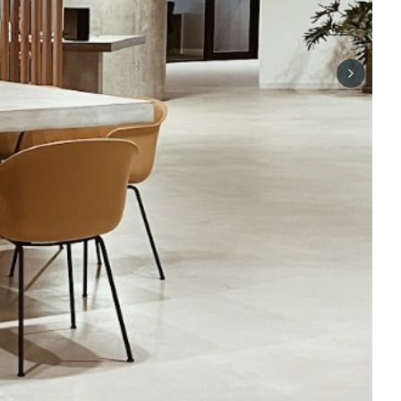
Next sli