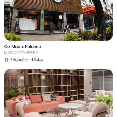
Co-Madre Polanco
ESPACO COWORKING
8
Estações
•
4
Salas