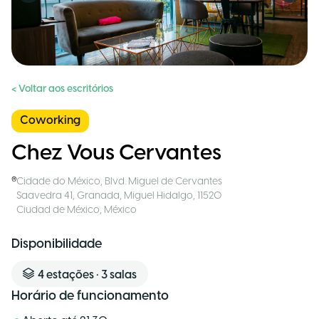
< Voltar aos escritórios
Coworking
Chez Vous Cervantes
Cidade do México
,
Blvd. Miguel de Cervantes
Saavedra 41, Granada, Miguel Hidalgo, 11520
Ciudad de México
,
México
Disponibilidade
4
estações
•
3
salas
Horário de funcionamento