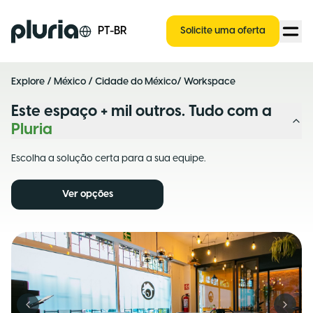
Logo Pluria
PT-BR
Solicite uma oferta
Explore
/
México
/
Cidade do México
/ Workspace
Este espaço + mil outros. Tudo com a
Pluria
Escolha a solução certa para a sua equipe.
Ver opções
Previous slide
Next s