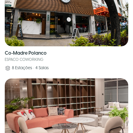
Co-Madre Polanco
ESPACO COWORKING
8
Estações
•
4
Salas