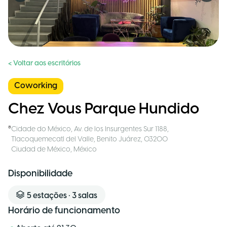
< Voltar aos escritórios
Coworking
Chez Vous Parque Hundido
Cidade do México
,
Av. de los Insurgentes Sur 1188,
Tlacoquemecatl del Valle, Benito Juárez, 03200
Ciudad de México
,
México
Disponibilidade
5
estações
•
3
salas
Horário de funcionamento