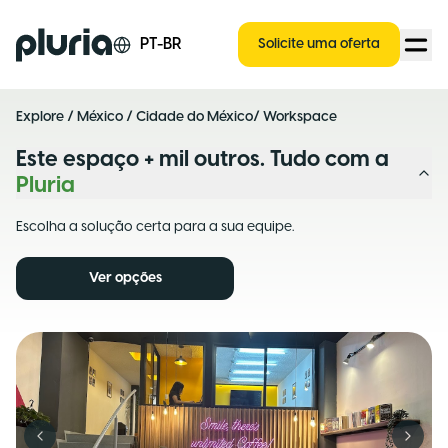
Logo Pluria
PT-BR
Solicite uma oferta
Explore
/
México
/
Cidade do México
/ Workspace
Este espaço + mil outros. Tudo com a
Pluria
Escolha a solução certa para a sua equipe.
Ver opções
Previous slide
Next s