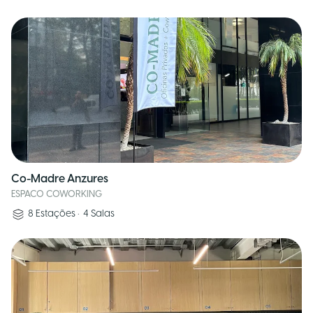
Co-Madre Anzures
ESPACO COWORKING
8
Estações
•
4
Salas