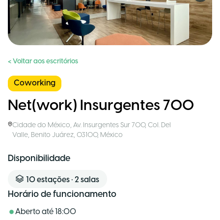
< Voltar aos escritórios
Coworking
Net(work) Insurgentes 700
Cidade do México
,
Av. Insurgentes Sur 700, Col. Del
Valle, Benito Juárez, 03100
,
México
Disponibilidade
10
estações
•
2
salas
Horário de funcionamento
Aberto até
18:00