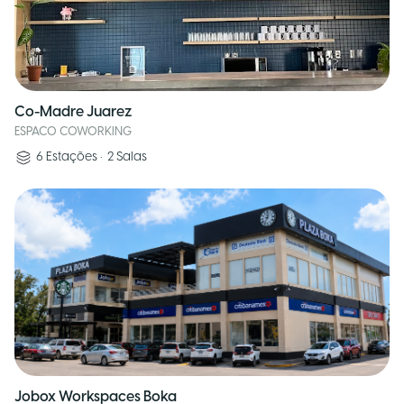
Co-Madre Juarez
ESPACO COWORKING
6
Estações
•
2
Salas
Jobox Workspaces Boka