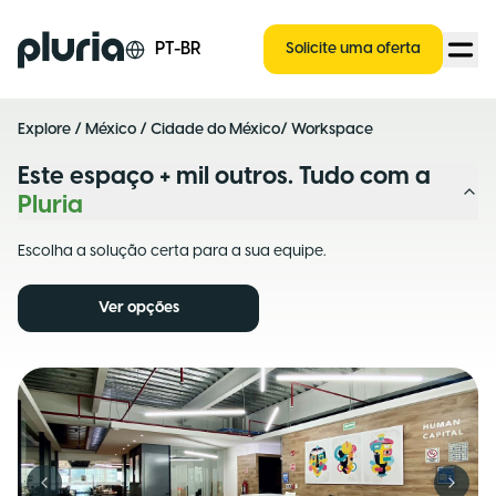
Logo Pluria
PT-BR
Solicite uma oferta
Explore
/
México
/
Cidade do México
/ Workspace
Este espaço + mil outros. Tudo com a
Pluria
Escolha a solução certa para a sua equipe.
Ver opções
Previous slide
Next s