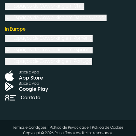
Espaços de Coworking em
Chile
Espaços de Coworking em
Estados Unidos
In Europe
Espaços de Coworking em
Romênia
Espaços de Coworking em
Espanha
Espaços de Coworking em
Portugal
Baixe o App
App Store
Baixe o App
Google Play
Contato
Termos e Condições
|
Política de Privacidade
|
Política de Cookies
Copyright ©
2026
Pluria.
Todos os direitos reservados.
.