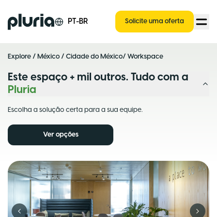
Logo Pluria
PT-BR
Solicite uma oferta
Explore
/
México
/
Cidade do México
/ Workspace
Este espaço + mil outros. Tudo com a
Pluria
Escolha a solução certa para a sua equipe.
Ver opções
Previous slide
Next s