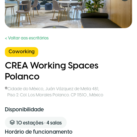
< Voltar aos escritórios
Coworking
CREA Working Spaces
Polanco
Cidade do México
,
Juán Vázquez de Mella 481,
Piso 2. Col. Los Morales Polanco. CP 11510
,
México
Disponibilidade
10
estações
•
4
salas
Horário de funcionamento