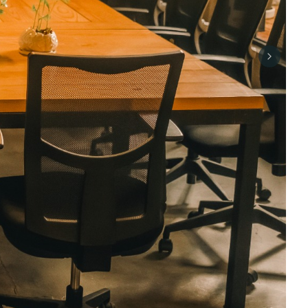
Next sli