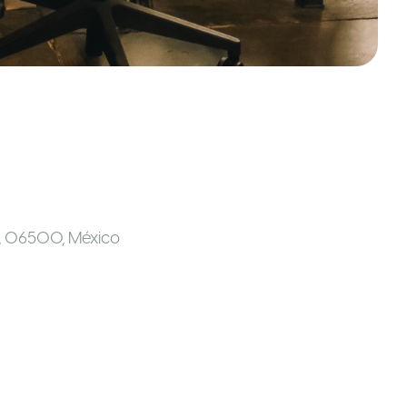
c, 06500
,
México