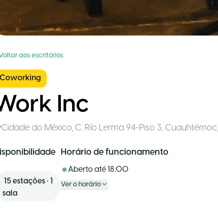
Voltar aos escritórios
Coworking
Work Inc
Cidade do México
,
C. Río Lerma 94-Piso 3, Cuauhtémo
isponibilidade
Horário de funcionamento
Aberto até
18:00
15
estações
•
1
Ver o horário
sala