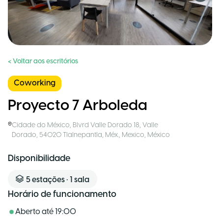
< Voltar aos escritórios
Coworking
Proyecto 7 Arboleda
Cidade do México
,
Blvrd Valle Dorado 18, Valle
Dorado, 54020 Tlalnepantla, Méx., Mexico
,
México
Disponibilidade
5
estações
•
1
sala
Horário de funcionamento
Aberto até
19:00