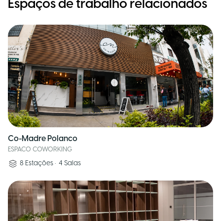
Espaços de trabalho relacionados
Co-Madre Polanco
ESPACO COWORKING
8
Estações
•
4
Salas