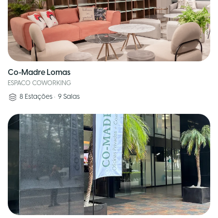
Co-Madre Lomas
ESPACO COWORKING
8
Estações
•
9
Salas