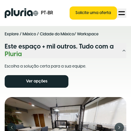
Logo Pluria
PT-BR
Solicite uma oferta
Explore
/
México
/
Cidade do México
/ Workspace
Este espaço + mil outros. Tudo com a
Pluria
Escolha a solução certa para a sua equipe.
Ver opções
Previous slide
Next s