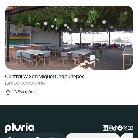
Central W San Miguel Chapultepec
ESPACO COWORKING
10
Estações
Logo Pluria