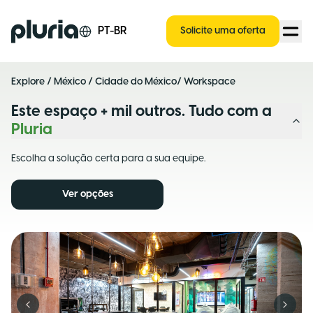
Logo Pluria
PT-BR
Solicite uma oferta
Explore
/
México
/
Cidade do México
/ Workspace
Este espaço + mil outros. Tudo com a
Pluria
Escolha a solução certa para a sua equipe.
Ver opções
Previous slide
Next s