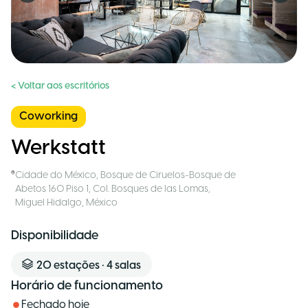
< Voltar aos escritórios
Coworking
Werkstatt
Cidade do México
,
Bosque de Ciruelos-Bosque de
Abetos 160 Piso 1, Col. Bosques de las Lomas,
Miguel Hidalgo
,
México
Disponibilidade
20
estações
•
4
salas
Horário de funcionamento
Fechado hoje