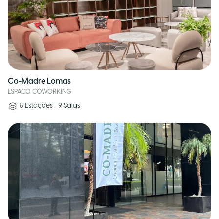
Co-Madre Lomas
ESPACO COWORKING
8
Estações
•
9
Salas