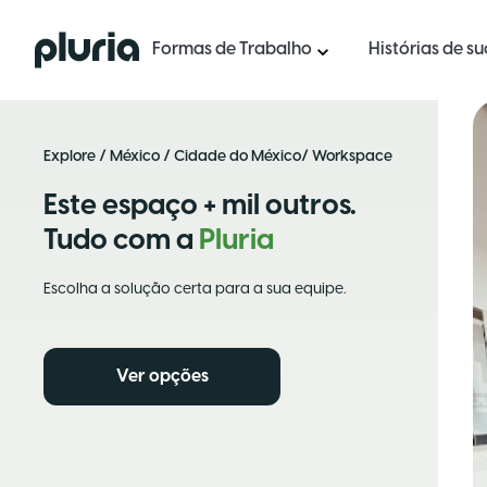
Logo Pluria
Formas de Trabalho
Histórias de s
Explore
/
México
/
Cidade do México
/ Workspace
Este espaço + mil outros.
Tudo com a
Pluria
Escolha a solução certa para a sua equipe.
Ver opções