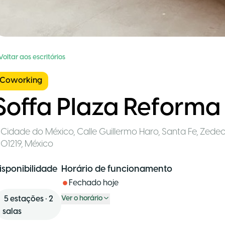
Voltar aos escritórios
Coworking
Soffa Plaza Reforma
Cidade do México
,
Calle Guillermo Haro, Santa Fe, Zede
01219
,
México
isponibilidade
Horário de funcionamento
Fechado hoje
5
estações
•
2
Ver o horário
salas