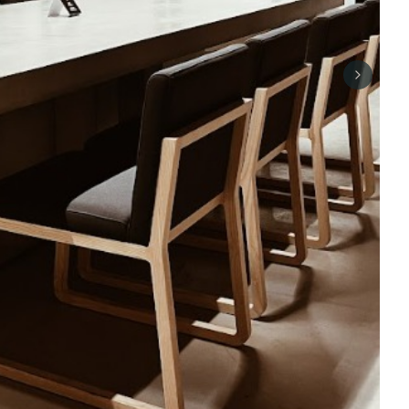
Next sli