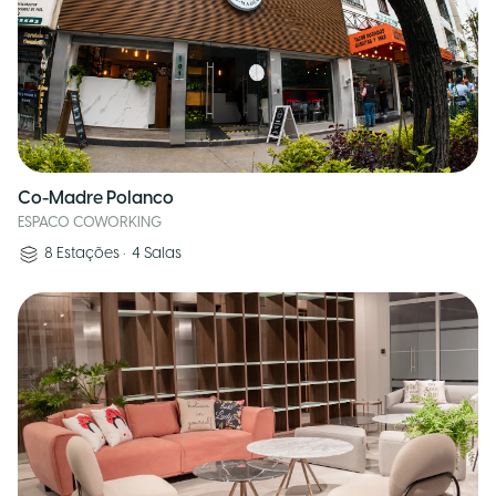
Co-Madre Polanco
ESPACO COWORKING
8
Estações
•
4
Salas