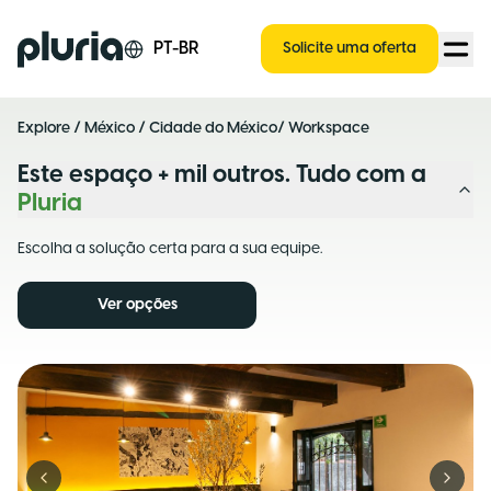
Logo Pluria
PT-BR
Solicite uma oferta
Explore
/
México
/
Cidade do México
/ Workspace
Este espaço + mil outros. Tudo com a
Pluria
Escolha a solução certa para a sua equipe.
Ver opções
Previous slide
Next s