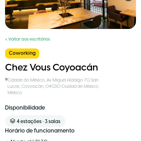
< Voltar aos escritórios
Coworking
Chez Vous Coyoacán
Cidade do México
,
Av Miguel Hidalgo 70, San
Lucas, Coyoacán, 04030 Ciudad de México
,
México
Disponibilidade
4
estações
•
3
salas
Horário de funcionamento