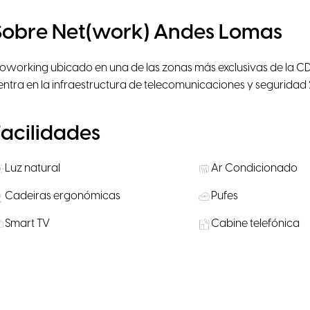
Sobre Net(work) Andes Lomas
oworking ubicado en una de las zonas más exclusivas de la 
entra en la infraestructura de telecomunicaciones y seguridad 
Facilidades
Luz natural
Ar Condicionado
Cadeiras ergonómicas
Pufes
Smart TV
Cabine telefónica
Microondas
Armários com fech
Transporte Público nas
Água, café e chá
proximidades