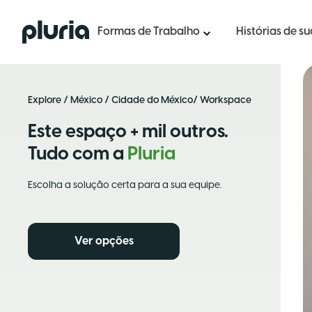
Logo Pluria
Formas de Trabalho
Histórias de s
Explore
/
México
/
Cidade do México
/ Workspace
Este espaço + mil outros.
Tudo com a
Pluria
Escolha a solução certa para a sua equipe.
Ver opções