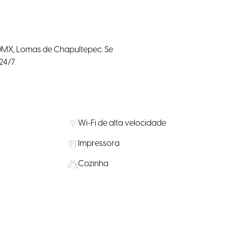
CDMX, Lomas de Chapultepec. Se
24/7.
Wi-Fi de alta velocidade
Impressora
Cozinha
adura
Escritórios Privados
Petiscos gratuitos