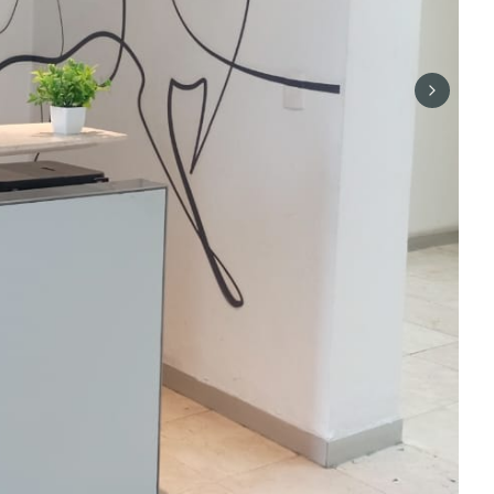
Next sli