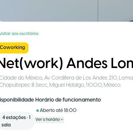
Voltar aos escritórios
Coworking
Net(work) Andes Lo
Cidade do México
,
Av Cordillera de Los Andes 210, Loma
Chapultepec III Secc, Miguel Hidalgo, 11000
,
México
isponibilidade
Horário de funcionamento
Aberto até
18:00
4
estações
•
1
Ver o horário
sala