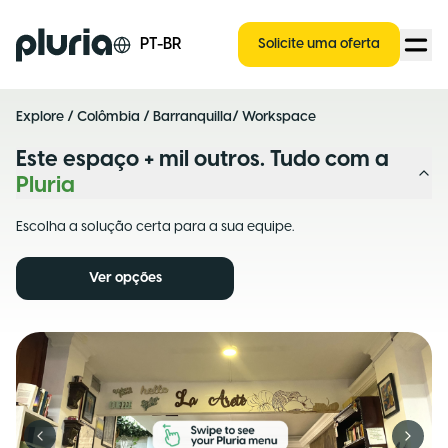
Logo Pluria
PT-BR
Solicite uma oferta
Explore
/
Colômbia
/
Barranquilla
/ Workspace
Este espaço + mil outros. Tudo com a
Pluria
Escolha a solução certa para a sua equipe.
Ver opções
Previous slide
Next s