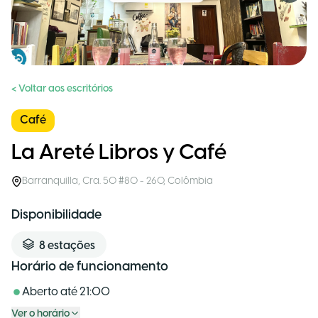
< Voltar aos escritórios
Café
La Areté Libros y Café
Barranquilla
,
Cra. 50 #80 - 260
,
Colômbia
Disponibilidade
8
estações
Horário de funcionamento
Aberto até
21:00
Ver o horário