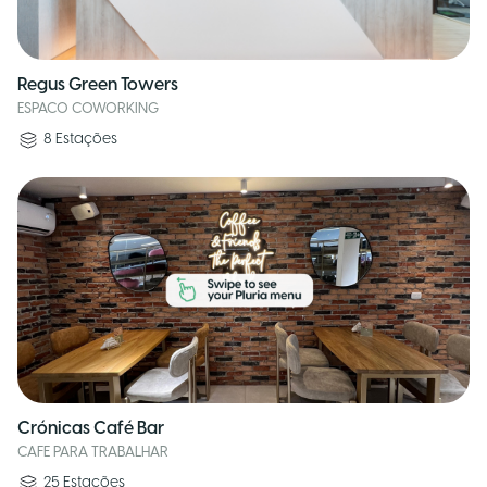
Regus Green Towers
ESPACO COWORKING
8
Estações
Crónicas Café Bar
CAFE PARA TRABALHAR
25
Estações