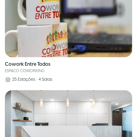
Cowork Entre Todos
ESPACO COWORKING
25
Estações
•
4
Salas