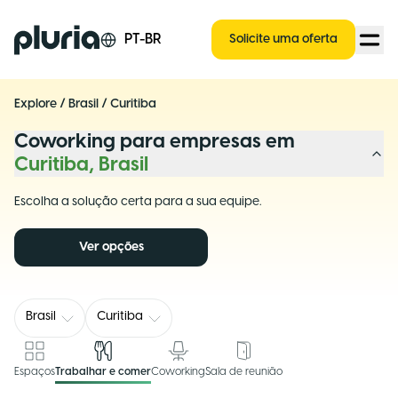
Logo Pluria
PT-BR
Solicite uma oferta
Explore
/
Brasil
/
Curitiba
Coworking para empresas em
Curitiba, Brasil
Escolha a solução certa para a sua equipe.
Ver opções
Brasil
Curitiba
Espaços
Trabalhar e comer
Coworking
Sala de reunião