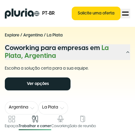
Logo Pluria
PT-BR
Solicite uma oferta
Explore
/
Argentina
/
La Plata
Coworking para empresas em
La
Plata, Argentina
Escolha a solução certa para a sua equipe.
Ver opções
Argentina
La Plata
Espaços
Trabalhar e comer
Coworking
Sala de reunião