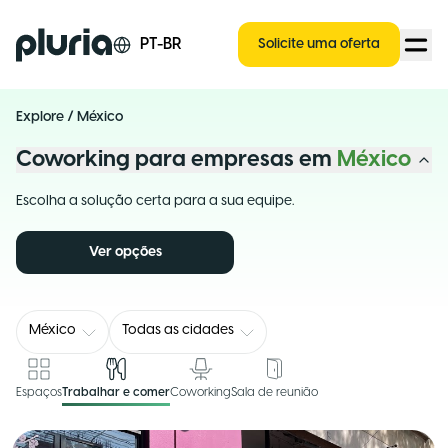
Logo Pluria
PT-BR
Solicite uma oferta
Explore
/
México
Coworking para empresas em
México
Escolha a solução certa para a sua equipe.
Ver opções
México
Todas as cidades
Espaços
Trabalhar e comer
Coworking
Sala de reunião