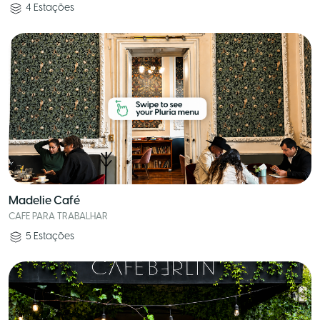
4
Estações
Madelie Café
CAFE PARA TRABALHAR
5
Estações