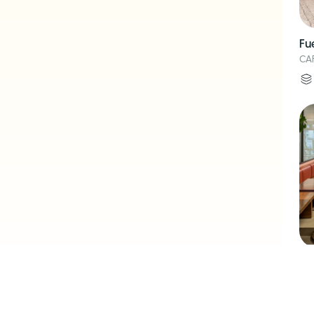
Fu
CA
Mo
CA