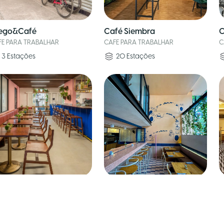
ego&Café
Café Siembra
C
FE PARA TRABALHAR
CAFE PARA TRABALHAR
C
3
Estações
20
Estações
tín Roma Norte
Motín Juarez
T
FE PARA TRABALHAR
CAFE PARA TRABALHAR
C
8
Estações
10
Estações
•
1
Sala