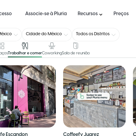
ucesso
Associe-se à Pluria
Recursos
Preços
México
Cidade do México
Todos os Distritos
aços
Trabalhar e comer
Coworking
Sala de reunião
fe Escandon
Coffeefy Juarez
C