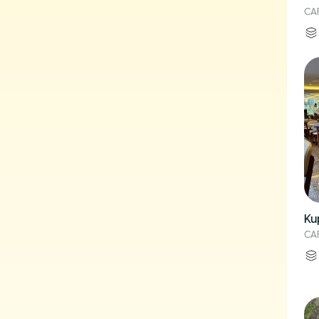
CA
Ku
CA