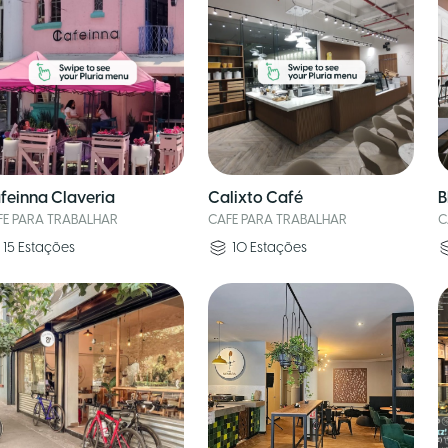
feinna Claveria
Calixto Café
B
FE PARA TRABALHAR
CAFE PARA TRABALHAR
C
15
Estações
10
Estações