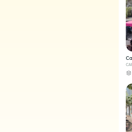
Ca
CA