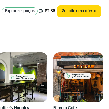
Explore espaços
PT-BR
Solicite uma oferta
offeefy Napoles
Efímero Café