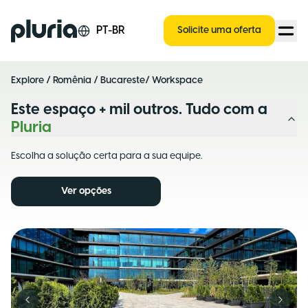
Logo Pluria
PT-BR
Solicite uma oferta
Explore
/
Romênia
/
Bucareste
/ Workspace
Este espaço + mil outros. Tudo com a
Pluria
Escolha a solução certa para a sua equipe.
Ver opções
Previous slide
Next s