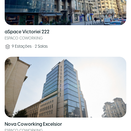
aSpace Victoriei 222
ESPACO COWORKING
9
Estações
•
2
Salas
Nova Coworking Excelsior
ESPACO COWORKING