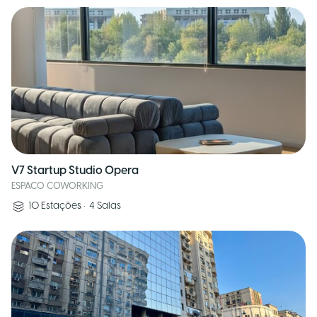
V7 Startup Studio Opera
ESPACO COWORKING
10
Estações
•
4
Salas