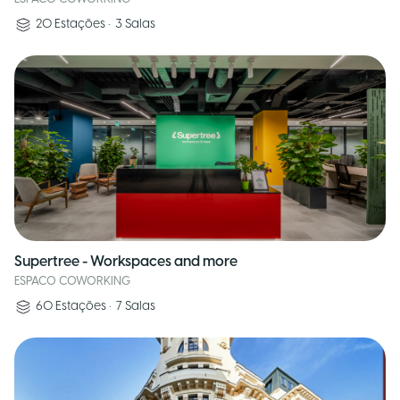
20
Estações
•
3
Salas
Supertree - Workspaces and more
ESPACO COWORKING
60
Estações
•
7
Salas