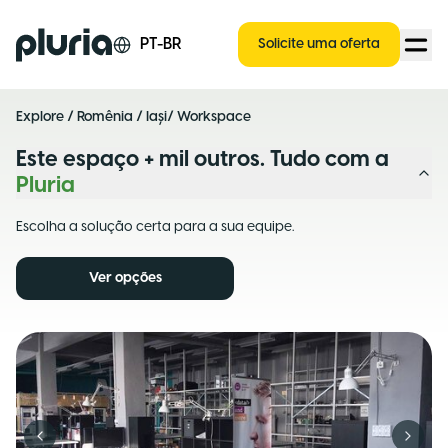
Logo Pluria
PT-BR
Solicite uma oferta
Explore
/
Romênia
/
Iași
/ Workspace
Este espaço + mil outros. Tudo com a
Pluria
Escolha a solução certa para a sua equipe.
Ver opções
Previous slide
Next s