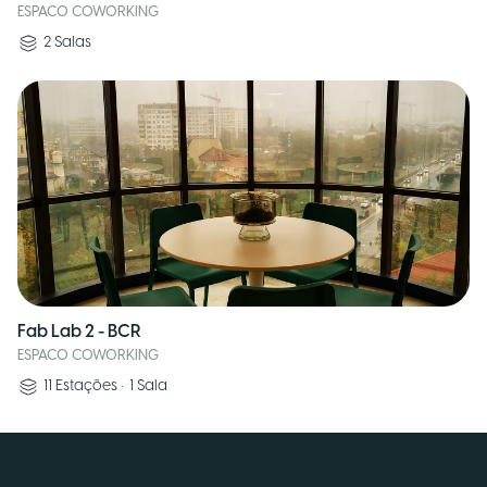
ESPACO COWORKING
2
Salas
Fab Lab 2 - BCR
ESPACO COWORKING
11
Estações
•
1
Sala