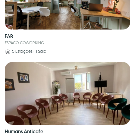
FAR
ESPACO COWORKING
5
Estações
•
1
Sala
Humans Anticafe