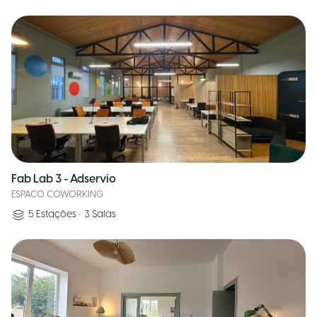
Fab Lab 3 - Adservio
ESPACO COWORKING
5
Estações
•
3
Salas