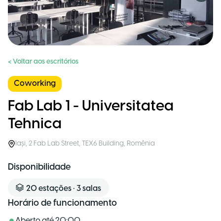
< Voltar aos escritórios
Coworking
Fab Lab 1 - Universitatea
Tehnica
Iași
,
2 Fab Lab Street, TEX6 Building
,
Romênia
Disponibilidade
20
estações
•
3
salas
Horário de funcionamento
Aberto até
20:00