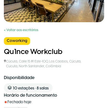
< Voltar aos escritórios
Coworking
Qu1nce Workclub
Cúcuta
,
Calle 15 #1 Este-100, Los Caobos, Cúcuta,
Cucuta, North Santander
,
Colômbia
Disponibilidade
10
estações
•
8
salas
Horário de funcionamento
Fechado hoje