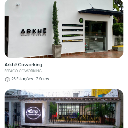
Arkhē Coworking
ESPACO COWORKING
25
Estações
•
3
Salas