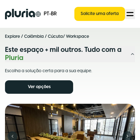
Logo Pluria
PT-BR
Solicite uma oferta
Explore
/
Colômbia
/
Cúcuta
/ Workspace
Este espaço + mil outros. Tudo com a
Pluria
Escolha a solução certa para a sua equipe.
Ver opções
Previous slide
Next s