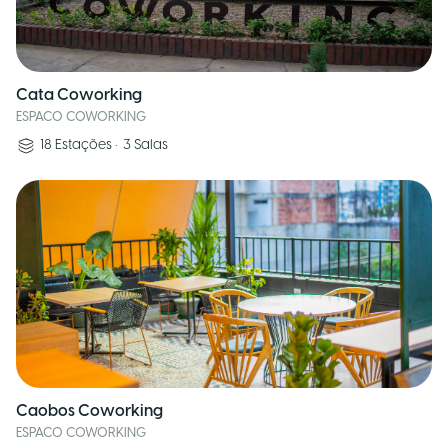
Cata Coworking
ESPACO COWORKING
18
Estações
•
3
Salas
Caobos Coworking
ESPACO COWORKING