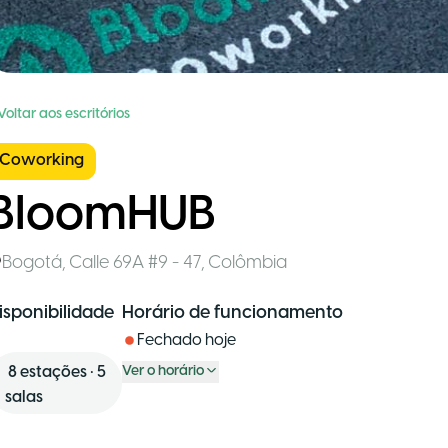
Voltar aos escritórios
Coworking
BloomHUB
Bogotá
,
Calle 69A #9 - 47
,
Colômbia
isponibilidade
Horário de funcionamento
Fechado hoje
8
estações
•
5
Ver o horário
salas