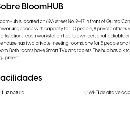
Sobre BloomHUB
loomHub is located on 69A street No. 9-47 in front of Quinta Ca
oworking space with capacity for 10 people, 8 private offices wit
orkstations, each workstation has its own personal lockable d
he house has two private meeting rooms, one for 5 people and th
oom. Both rooms have Smart TV's and tablets. The hub has a kitc
quipment.
Facilidades
Luz natural
Wi-Fi de alta veloc
Cozinha
Microondas
Estacionamento
Estacionamento par