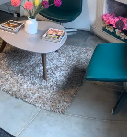
Next sli