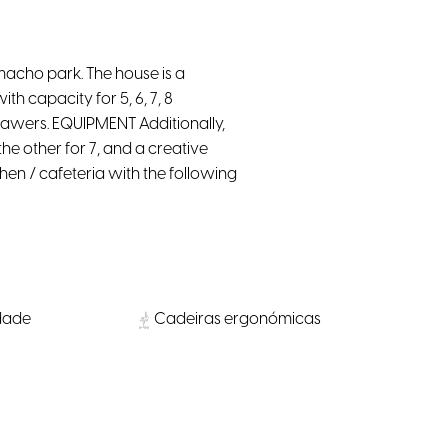
macho park. The house is a
h capacity for 5, 6, 7, 8
rawers. EQUIPMENT Additionally,
e other for 7, and a creative
hen / cafeteria with the following
idade
Cadeiras ergonómicas
Escritórios Privados
Transporte Público nas
a bicicletas
proximidades