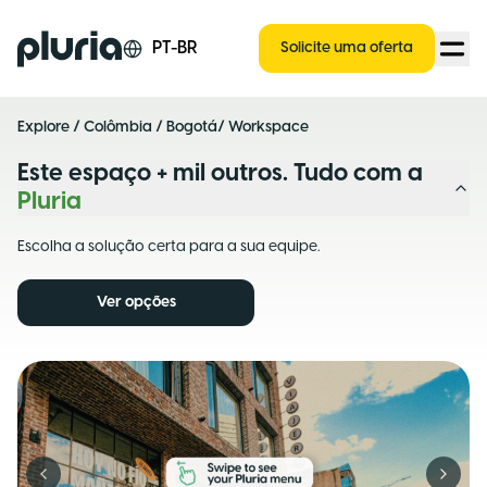
Logo Pluria
PT-BR
Solicite uma oferta
Explore
/
Colômbia
/
Bogotá
/ Workspace
Este espaço + mil outros. Tudo com a
Pluria
Escolha a solução certa para a sua equipe.
Ver opções
Previous slide
Next s