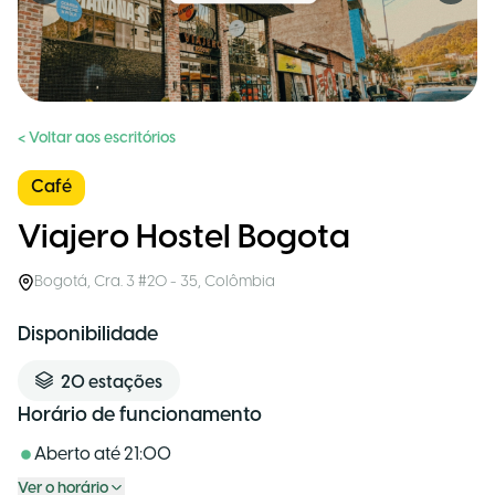
< Voltar aos escritórios
Café
Viajero Hostel Bogota
Bogotá
,
Cra. 3 #20 - 35
,
Colômbia
Disponibilidade
20
estações
Horário de funcionamento
Aberto até
21:00
Ver o horário