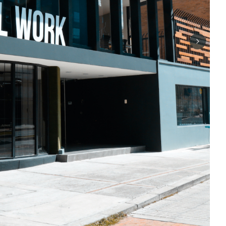
Next sli