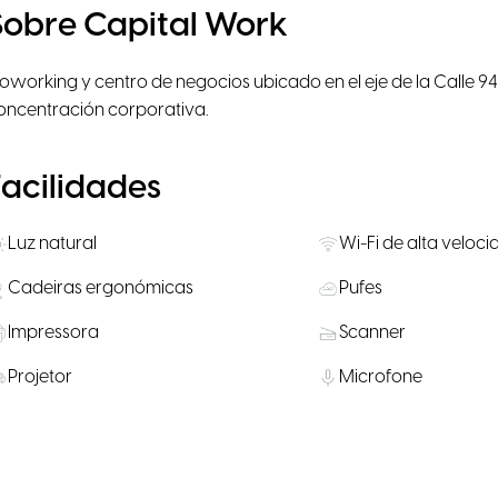
Sobre Capital Work
oworking y centro de negocios ubicado en el eje de la Calle 94
oncentración corporativa.
Facilidades
Luz natural
Wi-Fi de alta veloc
Cadeiras ergonómicas
Pufes
Impressora
Scanner
Projetor
Microfone
Terraço exterior
Lounge
Biblioteca
Cozinha