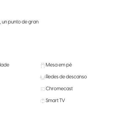
, un punto de gran
idade
Mesa em pé
Redes de descanso
Chromecast
Smart TV
Estúdio de yoga
Microondas