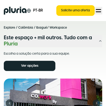
Logo Pluria
PT-BR
Solicite uma oferta
Explore
/
Colômbia
/
Ibagué
/ Workspace
Este espaço + mil outros. Tudo com a
Pluria
Escolha a solução certa para a sua equipe.
Ver opções
Previous slide
Next s