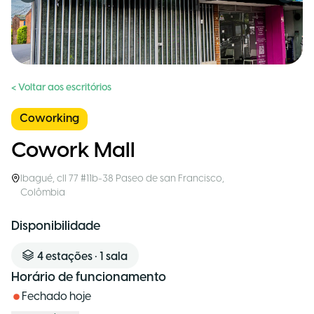
< Voltar aos escritórios
Coworking
Cowork Mall
Ibagué
,
cll 77 #11b-38 Paseo de san Francisco
,
Colômbia
Disponibilidade
4
estações
•
1
sala
Horário de funcionamento
Fechado hoje