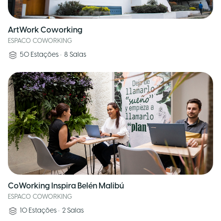
ArtWork Coworking
ESPACO COWORKING
50
Estações
•
8
Salas
CoWorking Inspira Belén Malibú
ESPACO COWORKING
10
Estações
•
2
Salas