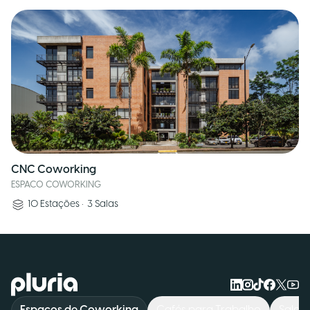
CNC Coworking
ESPACO COWORKING
10
Estações
•
3
Salas
Logo Pluria