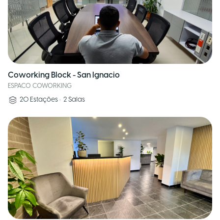
Coworking Block - San Ignacio
ESPACO COWORKING
20
Estações
•
2
Salas