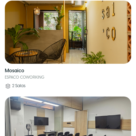
Mosaico
ESPACO COWORKING
2
Salas