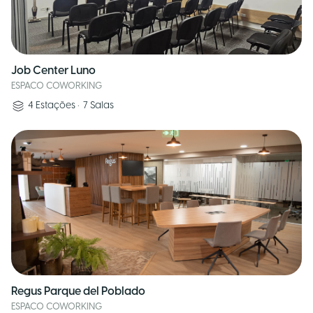
Job Center Luno
ESPACO COWORKING
4
Estações
•
7
Salas
Regus Parque del Poblado
ESPACO COWORKING