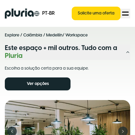
Logo Pluria
PT-BR
Solicite uma oferta
Explore
/
Colômbia
/
Medellín
/ Workspace
Este espaço + mil outros. Tudo com a
Pluria
Escolha a solução certa para a sua equipe.
Ver opções
Previous slide
Next s