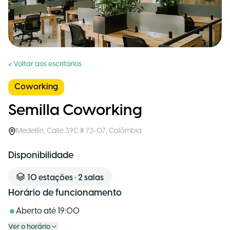
< Voltar aos escritórios
Coworking
Semilla Coworking
Medellín
,
Calle 39C # 73-07
,
Colômbia
Disponibilidade
10
estações
•
2
salas
Horário de funcionamento
Aberto até
19:00
Ver o horário