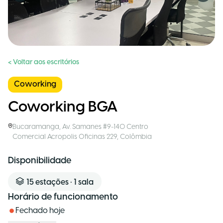
< Voltar aos escritórios
Coworking
Coworking BGA
Bucaramanga
,
Av. Samanes #9-140 Centro
Comercial Acropolis Oficinas 229
,
Colômbia
Disponibilidade
15
estações
•
1
sala
Horário de funcionamento
Fechado hoje