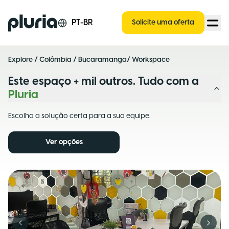
Logo Pluria
PT-BR
Solicite uma oferta
Explore
/
Colômbia
/
Bucaramanga
/ Workspace
Este espaço + mil outros. Tudo com a
Pluria
Escolha a solução certa para a sua equipe.
Ver opções
Previous slide
Next s