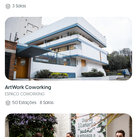
3
Salas
ArtWork Coworking
ESPACO COWORKING
50
Estações
•
8
Salas