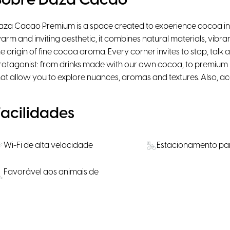
Sobre Daza Cacao
aza Cacao Premium is a space created to experience cocoa in al
arm and inviting aesthetic, it combines natural materials, vibra
he origin of fine cocoa aroma. Every corner invites to stop, talk 
rotagonist: from drinks made with our own cocoa, to premium b
hat allow you to explore nuances, aromas and textures. Also, 
Facilidades
Wi-Fi de alta velocidade
Estacionamento par
Favorável aos animais de
companhia
Localização