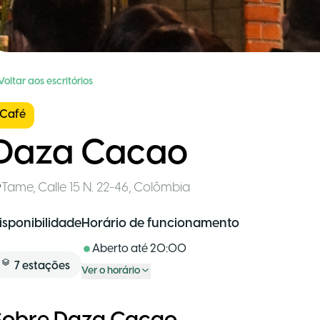
Voltar aos escritórios
Café
Daza Cacao
Tame
,
Calle 15 N. 22-46
,
Colômbia
isponibilidade
Horário de funcionamento
Aberto até
20:00
7
estações
Ver o horário