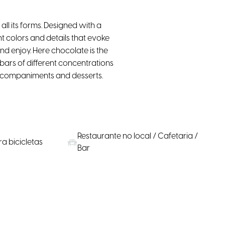
l its forms. Designed with a
nt colors and details that evoke
and enjoy. Here chocolate is the
ars of different concentrations
accompaniments and desserts.
Restaurante no local / Cafetaria /
a bicicletas
Bar