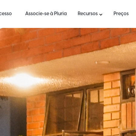
ucesso
Associe-se à Pluria
Recursos
Preços