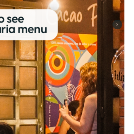
Next sli