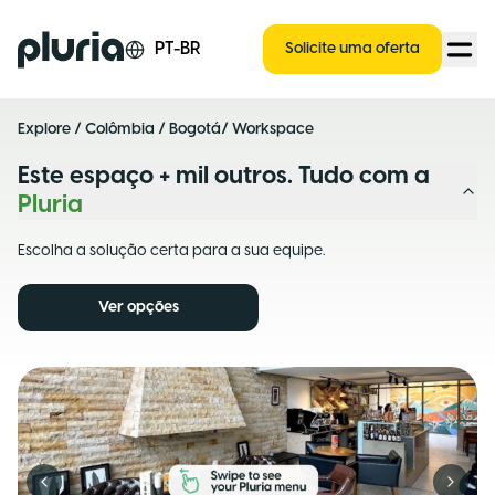
Logo Pluria
PT-BR
Solicite uma oferta
Explore
/
Colômbia
/
Bogotá
/ Workspace
Este espaço + mil outros. Tudo com a
Pluria
Escolha a solução certa para a sua equipe.
Ver opções
Previous slide
Next s