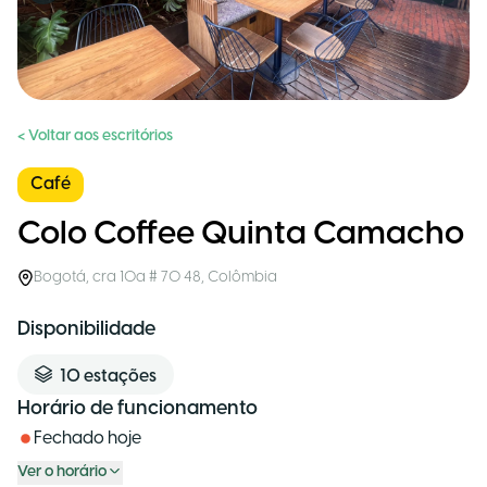
< Voltar aos escritórios
Café
Colo Coffee Quinta Camacho
Bogotá
,
cra 10a # 70 48
,
Colômbia
Disponibilidade
10
estações
Horário de funcionamento
Fechado hoje
Ver o horário