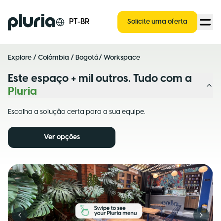
Logo Pluria
PT-BR
Solicite uma oferta
Explore
/
Colômbia
/
Bogotá
/ Workspace
Este espaço + mil outros. Tudo com a
Pluria
Escolha a solução certa para a sua equipe.
Ver opções
Previous slide
Next s