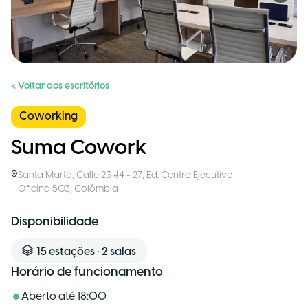
< Voltar aos escritórios
Coworking
Suma Cowork
Santa Marta
,
Calle 23 #4 - 27, Ed. Centro Ejecutivo,
Oficina 503
,
Colômbia
Disponibilidade
15
estações
•
2
salas
Horário de funcionamento
Aberto até
18:00