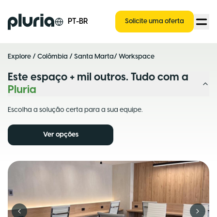
Logo Pluria
PT-BR
Solicite uma oferta
Explore
/
Colômbia
/
Santa Marta
/ Workspace
Este espaço + mil outros. Tudo com a
Pluria
Escolha a solução certa para a sua equipe.
Ver opções
Previous slide
Next s