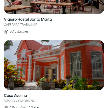
Viajero Hostel Santa Marta
CAFE PARA TRABALHAR
20
Estações
Casa Avelina
ESPACO COWORKING
5
Estações
•
2
Salas