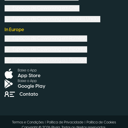
Espaços de Coworking em
Chile
Espaços de Coworking em
Estados Unidos
In Europe
Espaços de Coworking em
Romênia
Espaços de Coworking em
Espanha
Espaços de Coworking em
Portugal
Baixe o App
App Store
Baixe o App
Google Play
Contato
Termos e Condições
|
Política de Privacidade
|
Política de Cookies
Copyright ©
2026
Pluria.
Todos os direitos reservados.
.