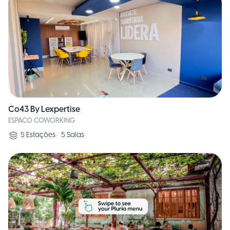
Co43 By Lexpertise
ESPACO COWORKING
5
Estações
•
5
Salas