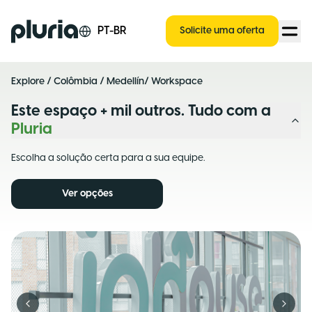
Logo Pluria
PT-BR
Solicite uma oferta
Explore
/
Colômbia
/
Medellín
/ Workspace
Este espaço + mil outros. Tudo com a
Pluria
Escolha a solução certa para a sua equipe.
Ver opções
Previous slide
Next s