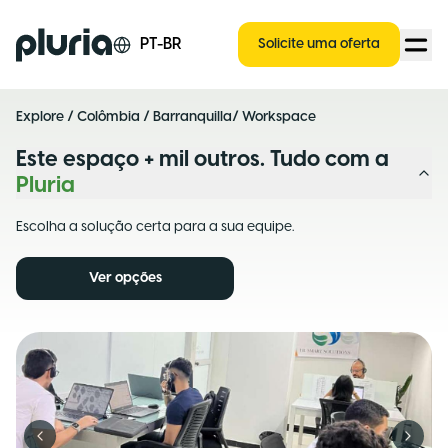
Logo Pluria
PT-BR
Solicite uma oferta
Explore
/
Colômbia
/
Barranquilla
/ Workspace
Este espaço + mil outros. Tudo com a
Pluria
Escolha a solução certa para a sua equipe.
Ver opções
Previous slide
Next s