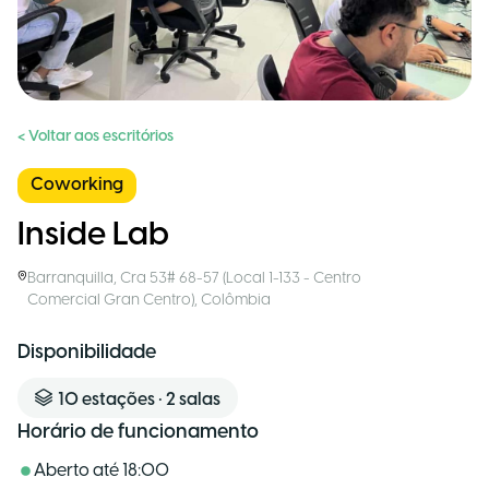
< Voltar aos escritórios
Coworking
Inside Lab
Barranquilla
,
Cra 53# 68-57 (Local 1-133 - Centro
Comercial Gran Centro)
,
Colômbia
Disponibilidade
10
estações
•
2
salas
Horário de funcionamento
Aberto até
18:00