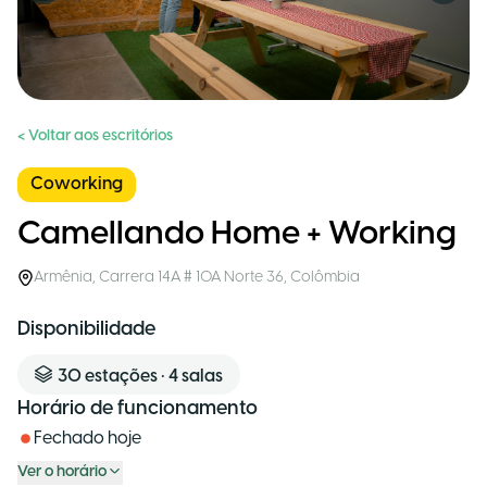
< Voltar aos escritórios
Coworking
Camellando Home + Working
Armênia
,
Carrera 14A # 10A Norte 36
,
Colômbia
Disponibilidade
30
estações
•
4
salas
Horário de funcionamento
Fechado hoje
Ver o horário