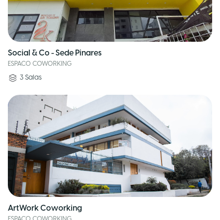
Social & Co - Sede Pinares
ESPACO COWORKING
3
Salas
ArtWork Coworking
ESPACO COWORKING