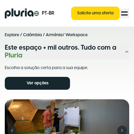
Logo Pluria
PT-BR
Solicite uma oferta
Explore
/
Colômbia
/
Armênia
/ Workspace
Este espaço + mil outros. Tudo com a
Pluria
Escolha a solução certa para a sua equipe.
Ver opções
Previous slide
Next s