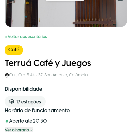
< Voltar aos escritórios
Café
Terruá Café y Juegos
Cali
,
Cra. 5 #4 - 37, San Antonio
,
Colômbia
Disponibilidade
17
estações
Horário de funcionamento
Aberto até
20:30
Ver o horário