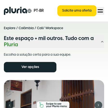
Logo Pluria
PT-BR
Solicite uma oferta
Explore
/
Colômbia
/
Cali
/ Workspace
Este espaço + mil outros. Tudo com a
Pluria
Escolha a solução certa para a sua equipe.
Ver opções
Previous slide
Next s